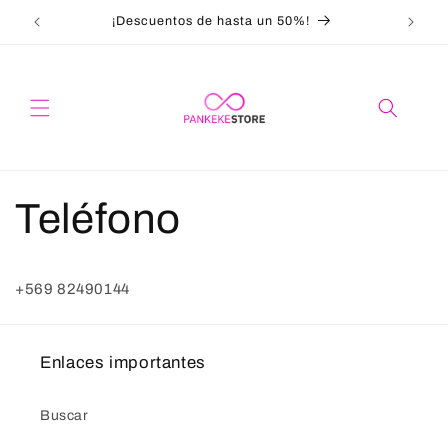
Ir
directamente
¡Descuentos de hasta un 50%!
¡
al contenido
Teléfono
+569 82490144
Enlaces importantes
Buscar